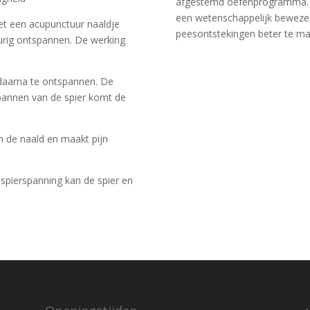
afgestemd oefenprogramma. D
een wetenschappelijk bewezen
et een acupunctuur naaldje
peesontstekingen beter te ma
durig ontspannen. De werking
 daarna te ontspannen. De
spannen van de spier komt de
an de naald en maakt pijn
n spierspanning kan de spier en