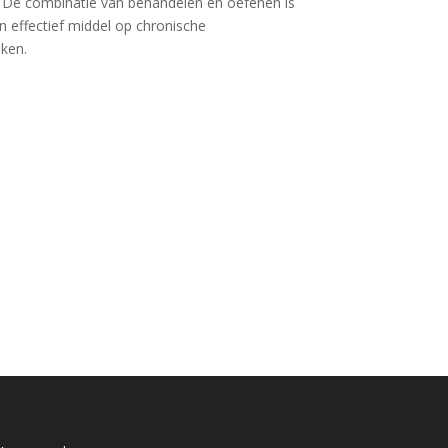
e combinatie van behandelen en oefenen is
 effectief middel op chronische
ken.