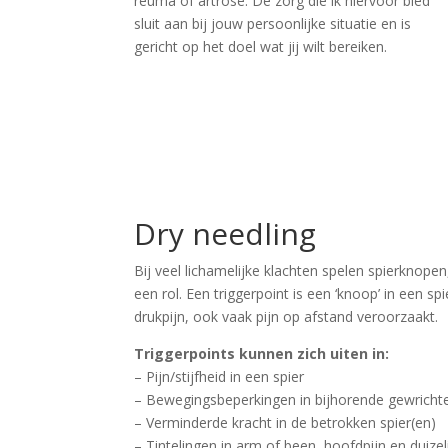
reuma of artrose. De zorg die ik hiervoor bied
sluit aan bij jouw persoonlijke situatie en is
gericht op het doel wat jij wilt bereiken.
Dry needling
Bij veel lichamelijke klachten spelen spierknop
een rol. Een triggerpoint is een ‘knoop’ in een spi
drukpijn, ook vaak pijn op afstand veroorzaakt.
Triggerpoints kunnen zich uiten in:
– Pijn/stijfheid in een spier
– Bewegingsbeperkingen in bijhorende gewricht
– Verminderde kracht in de betrokken spier(en)
– Tintelingen in arm of been, hoofdpijn en duizel