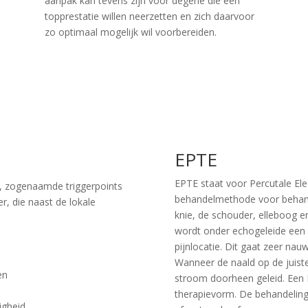
aanpak kan tevens zijn voor degene die een
topprestatie willen neerzetten en zich daarvoor
zo optimaal mogelijk wil voorbereiden.
EPTE
EPTE staat voor Percutale Ele
en, zogenaamde triggerpoints
behandelmethode voor behand
er, die naast de lokale
knie, de schouder, elleboog e
wordt onder echogeleide een 
pijnlocatie. Dit gaat zeer nau
Wanneer de naald op de juiste
en
stroom doorheen geleid. Een E
therapievorm. De behandeli
igheid